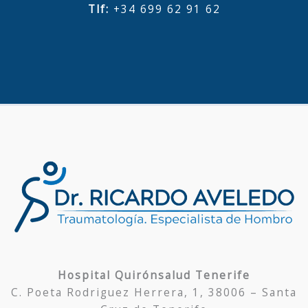
Tlf:
+34 699 62 91 62
Hospital Quirónsalud Tenerife
C. Poeta Rodriguez Herrera, 1, 38006 – Santa